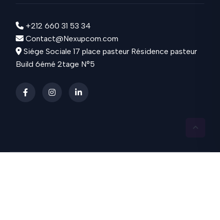
+212 660 31 53 34
Contact@Nexupcom.com
Siége Sociale 17 place pasteur Résidence pasteur
Build 6émé 2tage N°5
COPYRIGHT
Nexupcom
2024 / 2025 © TOUS
DROIT RÉSERVÉS | POWERED & DESIGNED BY :
KLIY DESIGN
Security
Privacy & Policy
Terms & Services