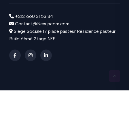
+212 660 31 53 34
Contact@Nexupcom.com
Siége Sociale 17 place pasteur Résidence pasteur
Build 6émé 2tage N°5
COPYRIGHT
Nexupcom
2024 / 2025 © TOUS
DROIT RÉSERVÉS | POWERED & DESIGNED BY :
KLIY DESIGN
Security
Privacy & Policy
Terms & Services